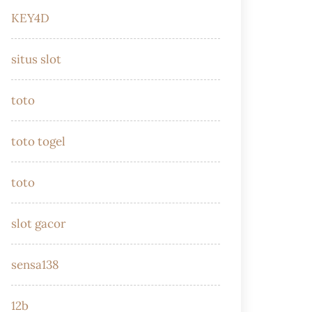
KEY4D
situs slot
toto
toto togel
toto
slot gacor
sensa138
12b