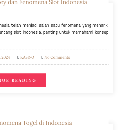
y dan Fenomena Slot Indonesia
donesia telah menjadi salah satu fenomena yang menarik.
entang slot Indonesia, penting untuk memahami konsep
, 2024
No Comments
KASINO
NUE READING
nomena Togel di Indonesia