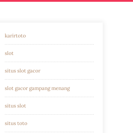
karirtoto
slot
situs slot gacor
slot gacor gampang menang
situs slot
situs toto