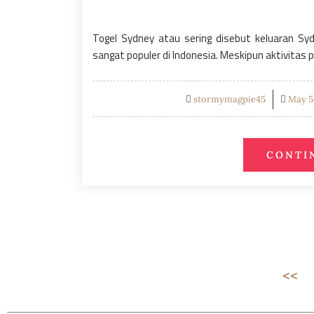
Togel Sydney atau sering disebut keluaran Syd
sangat populer di Indonesia. Meskipun aktivitas pe
stormymagpie45
May 5
CONTI
<<