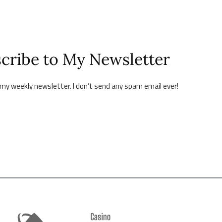
cribe to My Newsletter
my weekly newsletter. I don’t send any spam email ever!