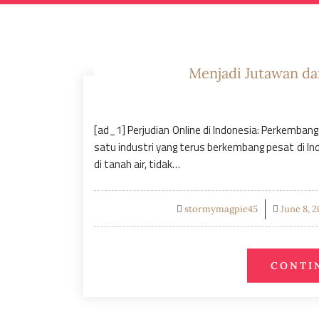
Menjadi Jutawan dar
[ad_1] Perjudian Online di Indonesia: Perkemban
satu industri yang terus berkembang pesat di I
di tanah air, tidak…
stormymagpie45
June 8, 
CONTI