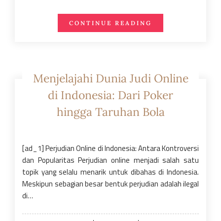
CONTINUE READING
Menjelajahi Dunia Judi Online
di Indonesia: Dari Poker
hingga Taruhan Bola
[ad_1] Perjudian Online di Indonesia: Antara Kontroversi
dan Popularitas Perjudian online menjadi salah satu
topik yang selalu menarik untuk dibahas di Indonesia.
Meskipun sebagian besar bentuk perjudian adalah ilegal
di…