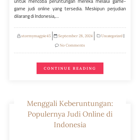
untuk mencoba peruntungan mereka melalui game-
game judi online yang tersedia. Meskipun perjudian
dilarang di Indonesia,…
stormymagpie45
September 28, 2024
Uncategorized
No Comments
CONTINUE READING
Menggali Keberuntungan:
Populernya Judi Online di
Indonesia