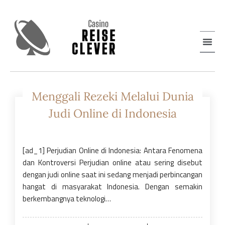
Menggali Rezeki Melalui Dunia
Judi Online di Indonesia
[ad_1] Perjudian Online di Indonesia: Antara Fenomena
dan Kontroversi Perjudian online atau sering disebut
dengan judi online saat ini sedang menjadi perbincangan
hangat di masyarakat Indonesia. Dengan semakin
berkembangnya teknologi…