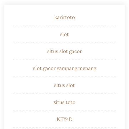
karirtoto
slot
situs slot gacor
slot gacor gampang menang
situs slot
situs toto
KEY4D