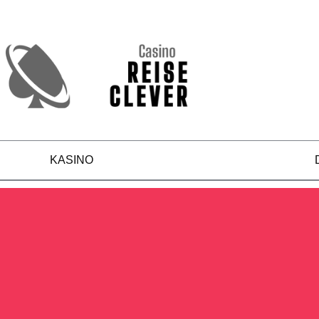
KASINO