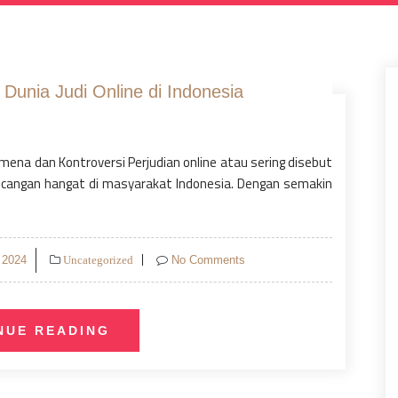
 Dunia Judi Online di Indonesia
omena dan Kontroversi Perjudian online atau sering disebut
bincangan hangat di masyarakat Indonesia. Dengan semakin
 2024
No Comments
Uncategorized
NUE READING