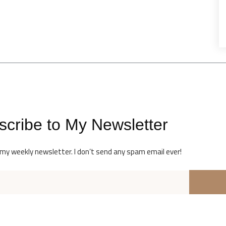
scribe to My Newsletter
my weekly newsletter. I don’t send any spam email ever!