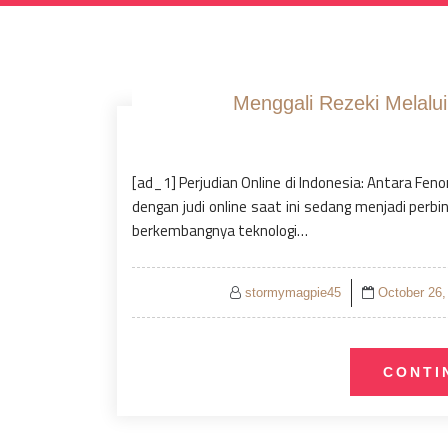
Menggali Rezeki Melalui
[ad_1] Perjudian Online di Indonesia: Antara Fen
dengan judi online saat ini sedang menjadi per
berkembangnya teknologi…
stormymagpie45
October 26,
CONTI