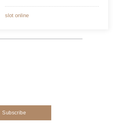
slot online
Subscribe