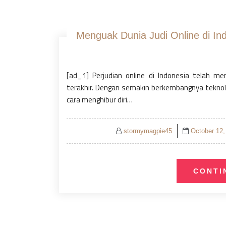
Menguak Dunia Judi Online di In
[ad_1] Perjudian online di Indonesia telah m
terakhir. Dengan semakin berkembangnya teknolog
cara menghibur diri…
stormymagpie45
October 12,
CONTI